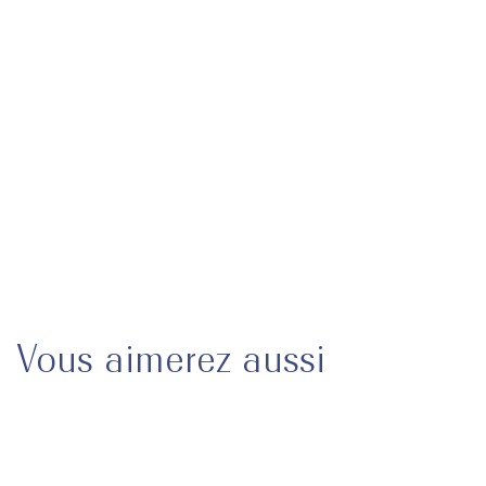
190,00€
Ajouter au panier
Livraison & Retours
Besoin d'aide ?
Vous aimerez aussi