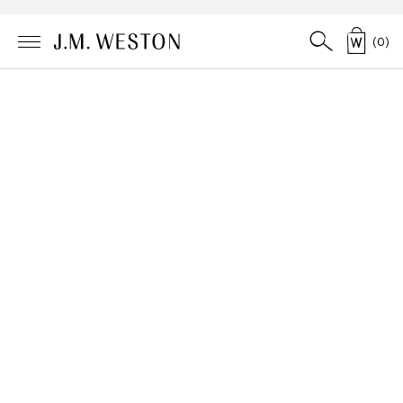
(
0
)