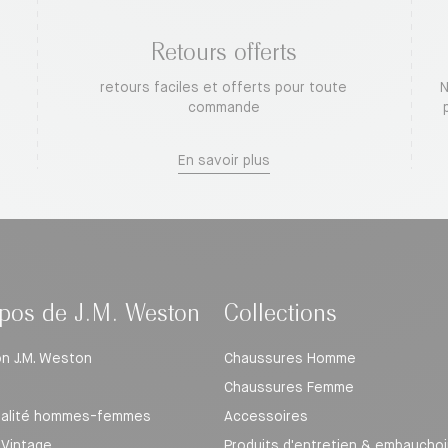
Retours offerts
retours faciles et offerts pour toute
N
commande
En savoir plus
pos de J.M. Weston
Collections
on J.M. Weston
Chaussures Homme
Chaussures Femme
galité hommes-femmes
Accessoires
Vintage
Produits d'entretien & embauchoi