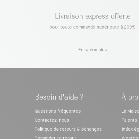
Livraison express offerte
pour toute commande supérieure à 200€
En savoir plus
Besoin d'aide ?
À pro
Questions fréquentes
La Mais
Contactez-nous
Talents
Politique de retours & échanges
Index é
Demander un retour
Weston 