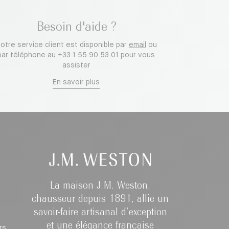
Besoin d'aide ?
otre service client est disponible par
email
ou
par téléphone au
+33 1 55 90 53 01
pour vous
assister
En savoir plus
La maison J.M. Weston,
chausseur depuis 1891, allie un
savoir-faire artisanal d’exception
et une élégance française
rs